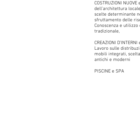
COSTRUZIONI NUOVE e t
dell’architettura local
scelte determinante ne
sfruttamento delle ris
Conoscenza e utilizzo 
tradizionale,
CREAZIONI D’INTERNI 
Lavoro sulle distribuzi
mobili integrati, scelt
antichi e moderni
PISCINE e SPA