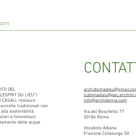
ATTI
CONTAT
ITO DEL
arch.donnadieu@gmail.c
’ESPRIT DU LIEU”)
s.donnadieu@pec.archrm.i
 CASALI, restauro
info@archidonna.com
 tecniche tradizionali con
alla sostenibilità
Via del Boschetto 77
lari e fotovoltaici
00184 Roma
uttamento delle acque
Vocabolo Albana
Frazione Collelungo 50