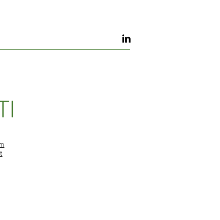
TI
om
t