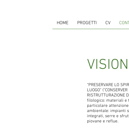
HOME
PROGETTI
CV
CONT
VISION
“PRESERVARE LO SPIR
LUOGO” (“CONSERVER L
RISTRUTTURAZIONE DI
filologico: materiali e
particolare attenzione 
ambientale: impianti so
integrati, serre e sfr
piovane e reflue.