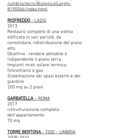
/umbria/terni/BiologicoILarghi-
8190566/index.html
RIOFREDDO
- LAZIO
2013
Restauro completo di una viletta
edificata in vari periodi, da
consolidare, ridistribuzione del piano
alto.
Obiettivo : rendere abitabile e
indipendente il piano terra
Impianti misti solare termico,
fotovoltaico e gas
Sistemazione dei spazi esterni e del
giardino
200 mq su 2 piani
GARBATELLA
– ROMA
2017
ristrutturazione completa
dell’appartamento
70 mq
TORRE BERTONA
- TODI – UMBRIA
2008-2010