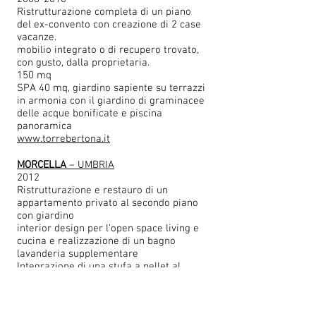
Ristrutturazione completa di un piano
del ex-convento con creazione di 2 case
vacanze.
mobilio integrato o di recupero trovato,
con gusto, dalla proprietaria.
150 mq
SPA 40 mq, giardino sapiente su terrazzi
in armonia con il giardino di graminacee
delle acque bonificate e piscina
panoramica
www.torrebertona.it
MORCELLA
– UMBRIA
2012
Ristrutturazione e restauro di un
appartamento privato al secondo piano
con giardino
interior design per l’open space living e
cucina e realizzazione di un bagno
lavanderia supplementare
Integrazione di una stufa a pellet al
riscaldamento tradizionale
85 mq
https://www.umbria-