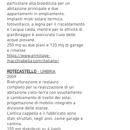
particolare alla bioedilizia per un
abitazione principale e due
appartamenti in ampliamento.
Impianti misti solare termico,
fotovoltaico, a legna per il riscaldamento
e l’acqua calda, mentre per le attività di
giardinaggio è assicurato l’uso delle
acque piovane.
250 mq su due piani e 120 mq di garage
e rimesse
https://www.ermitage-
macchiabella.com/italiano/
ROTECASTELLO
- UMBRIA
2009
Ristrutturazione e restauro
completo per la realizzazione di un
abitazione cielo-terra con svuotamento
e cambiamento di livello dei solai,
progettazione di mobilio integrato a
divisione delle stanze.
L'antica cappella e il fabbricato sono
stati sfruttati, negli anni, come garage e
cantina.
155 mq distribuiti su 4 livelli