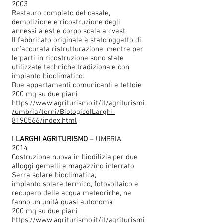
2003
Restauro completo del casale,
demolizione e ricostruzione degli
annessi a est e corpo scala a ovest
Il fabbricato originale è stato oggetto di
un'accurata ristrutturazione, mentre per
le parti in ricostruzione sono state
utilizzate techniche tradizionale con
impianto bioclimatico.
Due appartamenti comunicanti e tettoie
200 mq su due piani
https://www.agriturismo.it/it/agriturismi
/umbria/terni/BiologicoILarghi-
8190566/index.html
I LARGHI AGRITURISMO
– UMBRIA
2014
Costruzione nuova in biodilizia per due
alloggi gemelli e magazzino interrato
Serra solare bioclimatica,
impianto solare termico, fotovoltaico e
recupero delle acqua meteoriche, ne
fanno un unità quasi autonoma
200 mq su due piani
https://www.agriturismo.it/it/agriturismi