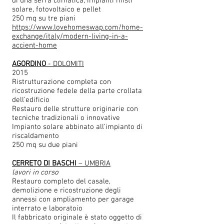
di una serra climatica, impianti misti
solare, fotovoltaico e pellet
250 mq su tre piani
https://www.lovehomeswap.com/home-
exchange/italy/modern-living-in-a-
accient-home
AGORDINO
- DOLOMITI
2015
Ristrutturazione completa con
ricostruzione fedele della parte crollata
dell’edificio
Restauro delle strutture originarie con
tecniche tradizionali o innovative
Impianto solare abbinato all’impianto di
riscaldamento
250 mq su due piani
CERRETO DI BASCHI
– UMBRIA
lavori in corso
Restauro completo del casale,
demolizione e ricostruzione degli
annessi con ampliamento per garage
interrato e laboratoio
Il fabbricato originale è stato oggetto di